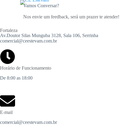
P
Vamos Conversar?
u
l
Nos envie um feedback, será um prazer te atender!
a
r
Fortaleza
p
Av.Doutor Silas Munguba 3128, Sala 106, Serrinha
a
comercial@ceestevam.com.br
r
a
o
c
o
Horário de Funcionamento
n
t
De 8:00 as 18:00
e
ú
d
o
E-mail
comercial@ceestevam.com.br